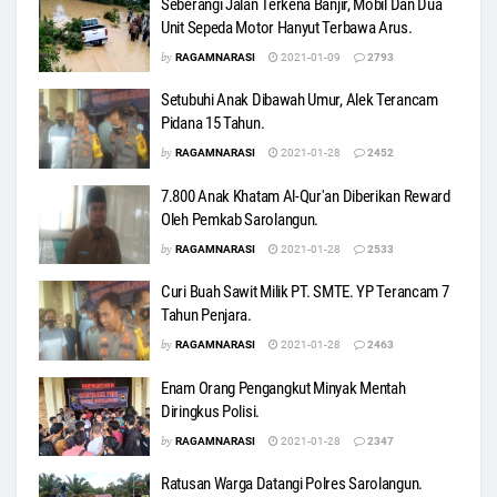
Seberangi Jalan Terkena Banjir, Mobil Dan Dua
Unit Sepeda Motor Hanyut Terbawa Arus.
by
RAGAMNARASI
2021-01-09
2793
Setubuhi Anak Dibawah Umur, Alek Terancam
Pidana 15 Tahun.
by
RAGAMNARASI
2021-01-28
2452
7.800 Anak Khatam Al-Qur'an Diberikan Reward
Oleh Pemkab Sarolangun.
by
RAGAMNARASI
2021-01-28
2533
Curi Buah Sawit Milik PT. SMTE. YP Terancam 7
Tahun Penjara.
by
RAGAMNARASI
2021-01-28
2463
Enam Orang Pengangkut Minyak Mentah
Diringkus Polisi.
by
RAGAMNARASI
2021-01-28
2347
Ratusan Warga Datangi Polres Sarolangun.