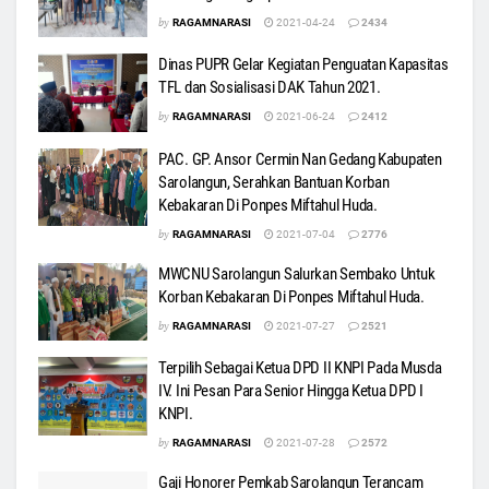
by
RAGAMNARASI
2021-04-24
2434
Dinas PUPR Gelar Kegiatan Penguatan Kapasitas
TFL dan Sosialisasi DAK Tahun 2021.
by
RAGAMNARASI
2021-06-24
2412
PAC. GP. Ansor Cermin Nan Gedang Kabupaten
Sarolangun, Serahkan Bantuan Korban
Kebakaran Di Ponpes Miftahul Huda.
by
RAGAMNARASI
2021-07-04
2776
MWCNU Sarolangun Salurkan Sembako Untuk
Korban Kebakaran Di Ponpes Miftahul Huda.
by
RAGAMNARASI
2021-07-27
2521
Terpilih Sebagai Ketua DPD II KNPI Pada Musda
IV. Ini Pesan Para Senior Hingga Ketua DPD I
KNPI.
by
RAGAMNARASI
2021-07-28
2572
Gaji Honorer Pemkab Sarolangun Terancam