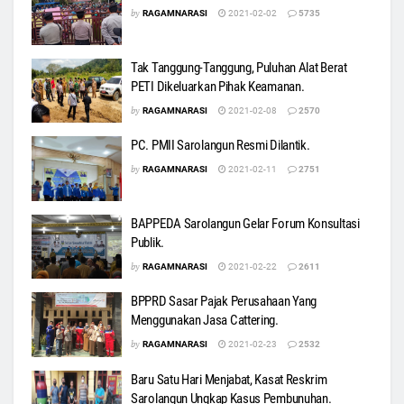
by
RAGAMNARASI
2021-02-02
5735
Tak Tanggung-Tanggung, Puluhan Alat Berat
PETI Dikeluarkan Pihak Keamanan.
by
RAGAMNARASI
2021-02-08
2570
PC. PMII Sarolangun Resmi Dilantik.
by
RAGAMNARASI
2021-02-11
2751
BAPPEDA Sarolangun Gelar Forum Konsultasi
Publik.
by
RAGAMNARASI
2021-02-22
2611
BPPRD Sasar Pajak Perusahaan Yang
Menggunakan Jasa Cattering.
by
RAGAMNARASI
2021-02-23
2532
Baru Satu Hari Menjabat, Kasat Reskrim
Sarolangun Ungkap Kasus Pembunuhan.