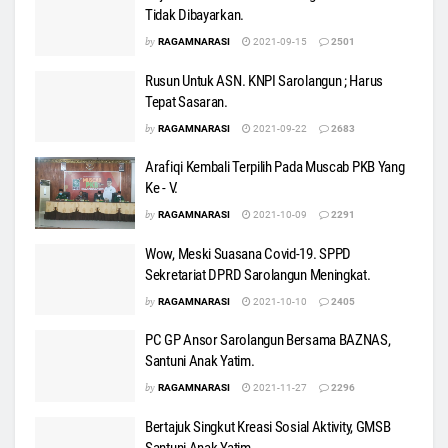
Tidak Dibayarkan.
by
RAGAMNARASI
2021-09-15
2501
Rusun Untuk ASN. KNPI Sarolangun ; Harus
Tepat Sasaran.
by
RAGAMNARASI
2021-09-22
2683
Arafiqi Kembali Terpilih Pada Muscab PKB Yang
Ke - V.
by
RAGAMNARASI
2021-10-09
2291
Wow, Meski Suasana Covid-19. SPPD
Sekretariat DPRD Sarolangun Meningkat.
by
RAGAMNARASI
2021-10-10
2405
PC GP Ansor Sarolangun Bersama BAZNAS,
Santuni Anak Yatim.
by
RAGAMNARASI
2021-11-27
2296
Bertajuk Singkut Kreasi Sosial Aktivity, GMSB
Santuni Anak Yatim.