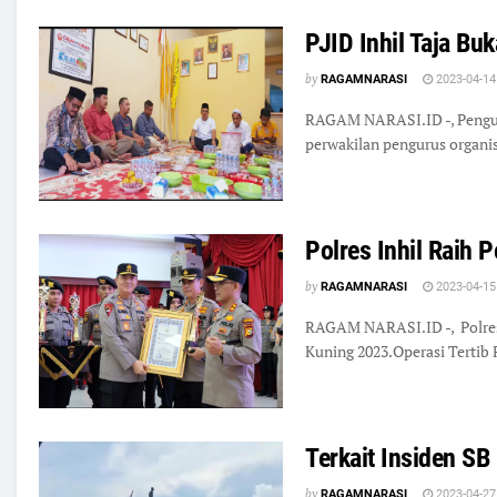
PJID Inhil Taja B
by
RAGAMNARASI
2023-04-14
RAGAM NARASI.ID -, Penguru
perwakilan pengurus organis
Polres Inhil Raih P
by
RAGAMNARASI
2023-04-15
RAGAM NARASI.ID -, Polres I
Kuning 2023.Operasi Tertib
Terkait Insiden SB
by
RAGAMNARASI
2023-04-27