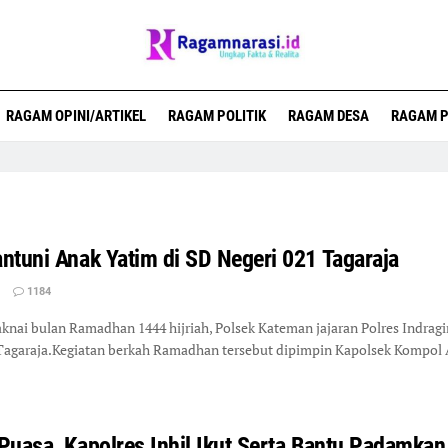
RAGAM OPINI/ARTIKEL
RAGAM POLITIK
RAGAM DESA
RAGAM P
ntuni Anak Yatim di SD Negeri 021 Tagaraja
1184
i bulan Ramadhan 1444 hijriah, Polsek Kateman jajaran Polres Indragir
 Tagaraja.Kegiatan berkah Ramadhan tersebut dipimpin Kapolsek Kompol 
uasa, Kapolres Inhil Ikut Serta Bantu Padamkan