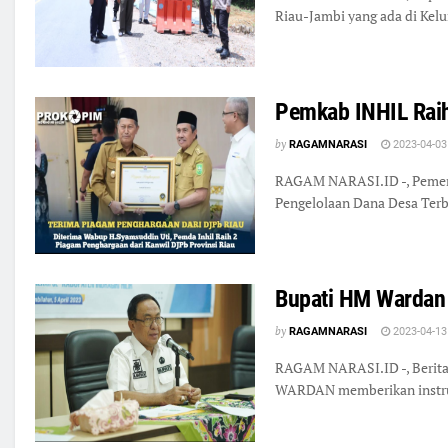
Riau-Jambi yang ada di Kel
Pemkab INHIL Raih
by
RAGAMNARASI
2023-04-03
RAGAM NARASI.ID -, Pemerin
Pengelolaan Dana Desa Terb
Bupati HM Wardan 
by
RAGAMNARASI
2023-04-13
RAGAM NARASI.ID -, Berita g
WARDAN memberikan instruks