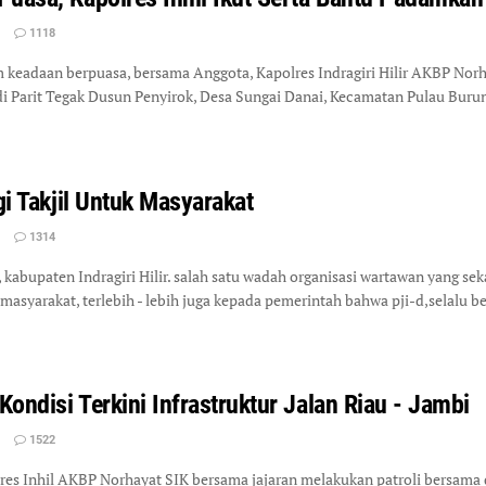
1118
eadaan berpuasa, bersama Anggota, Kapolres Indragiri Hilir AKBP Norh
 di Parit Tegak Dusun Penyirok, Desa Sungai Danai, Kecamatan Pulau Bu
gi Takjil Untuk Masyarakat
1314
abupaten Indragiri Hilir. salah satu wadah organisasi wartawan yang sek
syarakat, terlebih - lebih juga kepada pemerintah bahwa pji-d,selalu be
Kondisi Terkini Infrastruktur Jalan Riau - Jambi
1522
s Inhil AKBP Norhayat SIK bersama jajaran melakukan patroli bersama d