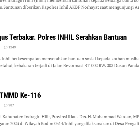
 Indragiri Hilir (Inhil) memberikan santunan kepada keluarga balita kor
.Santunan diberikan Kapolres Inhil AKBP Norhayat saat mengunjungi Asyi
us Terbakar. Polres INHIL Serahkan Bantuan
1249
Inhil berkesempatan menyerahkan bantuan sosial kepada korban musiba
etahui, kebakaran terjadi di Jalan Revormasi RT. 002 RW. 003 Dusun Panda
a TMMD Ke-116
987
 Kabupaten Indragiri Hilir, Provinsi Riau. Drs. H. Muhammad Wardan,
an 2023 di Wilayah Kodim 0314/Inhil yang dilaksanakan di Desa Penga