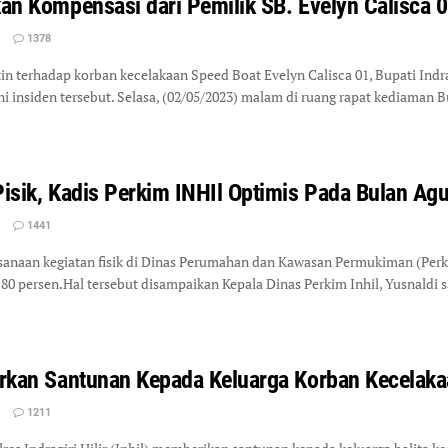
kan Kompensasi dari Pemilik SB. Evelyn Calisca 
1378
 terhadap korban kecelakaan Speed Boat Evelyn Calisca 01, Bupati Indragi
insiden tersebut. Selasa, (02/05/2023) malam di ruang rapat kediaman B
Pisik, Kadis Perkim INHIl Optimis Pada Bulan Ag
1441
naan kegiatan fisik di Dinas Perumahan dan Kawasan Permukiman (Perkim)
 80 persen.Hal tersebut disampaikan Kepala Dinas Perkim Inhil, Yusnald
lurkan Santunan Kepada Keluarga Korban Kecelaka
1211