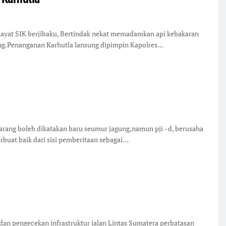
ayat SIK berjibaku, Bertindak nekat memadamkan api kebakaran
rung.Penanganan Karhutla lansung dipimpin Kapolres…
arang boleh dikatakan baru seumur jagung,namun pji - d, berusaha
rbuat baik dari sisi pemberitaan sebagai…
an pengecekan infrastruktur jalan Lintas Sumatera perbatasan