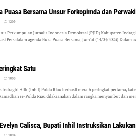
uka Puasa Bersama Unsur Forkopimda dan Perwaki
1209
s Perkumpulan Jurnalis Indonesia Demokrasi (PJID) Kabupaten Indragiri 
asi Pers dalam agenda Buka Puasa Bersama, Jum'at (14/04/2023).Dalam ac
eringkat Satu
1055
ndragiri Hilir (Inhil) Polda Riau berhasil meraih peringkat pertama, kat
 Ramadhan se-Polda Riau dilaksanakan dalam rangka menyambut dan men
 Evelyn Calisca, Bupati Inhil Instruksikan Laku
1094