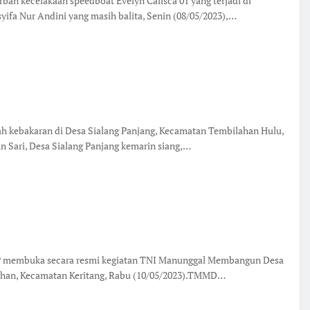
ban kecelakaan speedboat Evelyn Calisca 01 yang terjadi di
fa Nur Andini yang masih balita, Senin (08/05/2023),…
h kebakaran di Desa Sialang Panjang, Kecamatan Tembilahan Hulu,
n Sari, Desa Sialang Panjang kemarin siang,…
 MP membuka secara resmi kegiatan TNI Manunggal Membangun Desa
lihan, Kecamatan Keritang, Rabu (10/05/2023).TMMD…