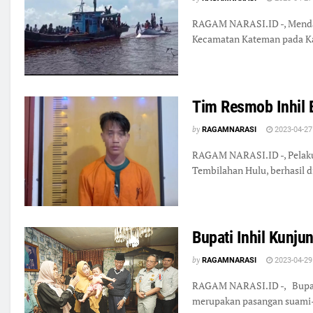
RAGAM NARASI.ID -, Mendapat
Kecamatan Kateman pada Kam
Tim Resmob Inhil 
by
RAGAMNARASI
2023-04-27
RAGAM NARASI.ID -, Pelaku 
Tembilahan Hulu, berhasil 
Bupati Inhil Kunju
by
RAGAMNARASI
2023-04-29
RAGAM NARASI.ID -, Bupati 
merupakan pasangan suami-i