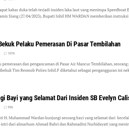
 kabar duka telah terjadi insiden laka laut yang menimpa Speedboat Eve
is Siang (27/04/2023), Bupati Inhil HM WARDAN memberikan instruksi se
Bekuk Pelaku Pemerasan Di Pasar Tembilahan
1076
pemerasan dan pengancaman di Pasar Air Mancur Tembilahan, seorang pemu
dibekuk Tim Resmob Polres Inhil.F diketahui sebagai pengangguran ini
ngi Bayi yang Selamat Dari Insiden SB Evelyn Cal
956
H. Muhammad Wardan kunjungi seorang bayi yang selamat dari kecelaka
stri dari almarhum Ahmad Bahri dan Rahmadini Nurhidayati yang meningg