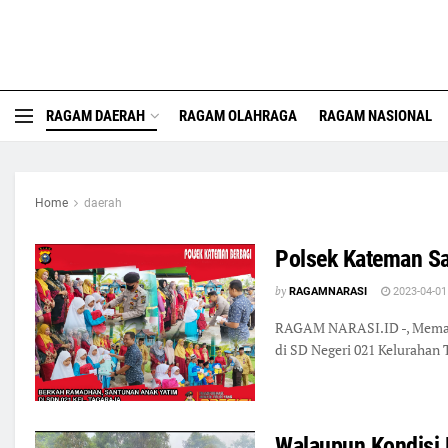
RAGAM DAERAH
RAGAM OLAHRAGA
RAGAM NASIONAL
Home
daerah
Polsek Kateman Sa
by
RAGAMNARASI
2023-04-01
RAGAM NARASI.ID -, Memakna
di SD Negeri 021 Kelurahan
Walaupun Kondisi P