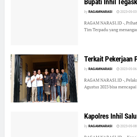
Bupati Inhil Tegas
by
RAGAMNARASI
2023-05-03
RAGAM NARASI.ID -, Prihatin
Tim Terpadu yang menangani 
Terkait Pekerjaan 
by
RAGAMNARASI
2023-05-06
RAGAM NARASI.ID -, Pelaksa
Agustus 2023 bisa mencapai
Kapolres Inhil Sa
by
RAGAMNARASI
2023-05-08