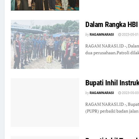
Dalam Rangka HBI 
by
RAGAMNARASI
2023-05-01
RAGAM NARASI.ID -, Dalam ra
dua perusahaan.Patroli dila
Bupati Inhil Instr
by
RAGAMNARASI
2023-05-03
RAGAM NARASI.ID -, Bupati 
(PUPR) perbaiki badan jala