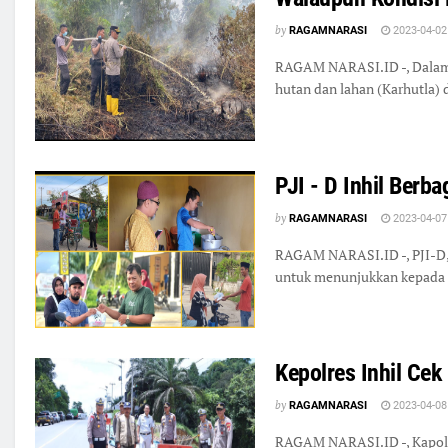
by
RAGAMNARASI
2023-04-02
RAGAM NARASI.ID -, Dalam k
hutan dan lahan (Karhutla)
PJI - D Inhil Berba
by
RAGAMNARASI
2023-04-07
RAGAM NARASI.ID -, PJI-D, k
untuk menunjukkan kepada ma
Kepolres Inhil Cek 
by
RAGAMNARASI
2023-04-08
RAGAM NARASI.ID -, Kapolre