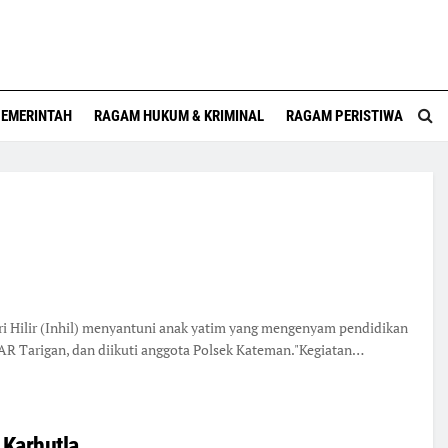
EMERINTAH
RAGAM HUKUM & KRIMINAL
RAGAM PERISTIWA
i Hilir (Inhil) menyantuni anak yatim yang mengenyam pendidikan
AR Tarigan, dan diikuti anggota Polsek Kateman."Kegiatan…
 Karhutla