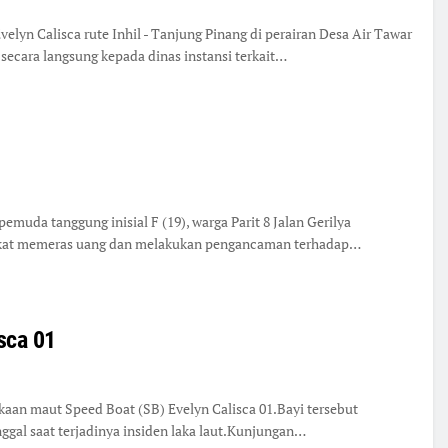
lyn Calisca rute Inhil - Tanjung Pinang di perairan Desa Air Tawar
cara langsung kepada dinas instansi terkait…
da tanggung inisial F (19), warga Parit 8 Jalan Gerilya
 nekat memeras uang dan melakukan pengancaman terhadap…
isca 01
an maut Speed Boat (SB) Evelyn Calisca 01.Bayi tersebut
al saat terjadinya insiden laka laut.Kunjungan…