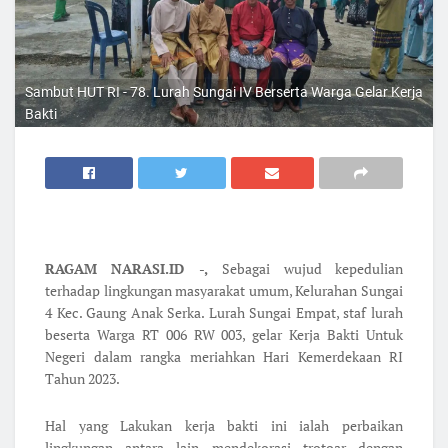
Sambut HUT RI - 78. Lurah Sungai IV Berserta Warga Gelar Kerja
Bakti
RAGAM NARASI.ID -,
Sebagai wujud kepedulian
terhadap lingkungan masyarakat umum, Kelurahan Sungai
4 Kec. Gaung Anak Serka. Lurah Sungai Empat, staf lurah
beserta Warga RT 006 RW 003, gelar Kerja Bakti Untuk
Negeri dalam rangka meriahkan Hari Kemerdekaan RI
Tahun 2023.
Hal yang Lakukan kerja bakti ini ialah perbaikan
lingkungan antara lain mendekorasi trotoar dengan