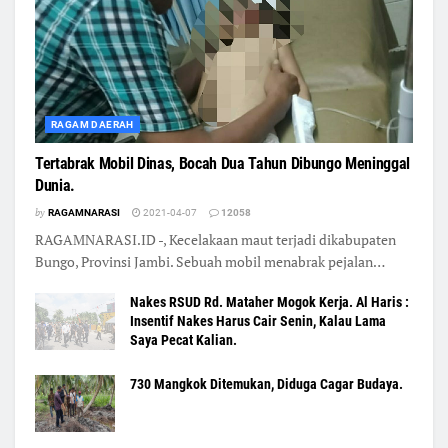
RAGAM DAERAH
Tertabrak Mobil Dinas, Bocah Dua Tahun Dibungo Meninggal
Dunia.
by
RAGAMNARASI
2021-04-07
12058
RAGAMNARASI.ID -, Kecelakaan maut terjadi dikabupaten
Bungo, Provinsi Jambi. Sebuah mobil menabrak pejalan…
Nakes RSUD Rd. Mataher Mogok Kerja. Al Haris :
Insentif Nakes Harus Cair Senin, Kalau Lama
Saya Pecat Kalian.
730 Mangkok Ditemukan, Diduga Cagar Budaya.