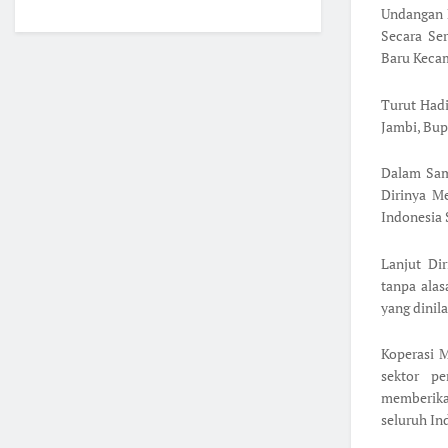
Undangan L
Secara Ser
Baru Keca
Turut Hadi
Jambi, Bup
Dalam Sam
Dirinya M
Indonesia 
Lanjut Di
tanpa ala
yang dinil
Koperasi 
sektor p
memberikan
seluruh In