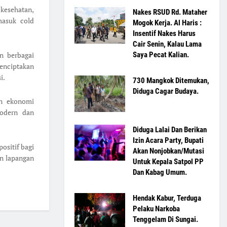
 kesehatan,
Nakes RSUD Rd. Mataher
rmasuk cold
Mogok Kerja. Al Haris :
Insentif Nakes Harus
Cair Senin, Kalau Lama
n berbagai
Saya Pecat Kalian.
menciptakan
i.
730 Mangkok Ditemukan,
Diduga Cagar Budaya.
an ekonomi
modern dan
Diduga Lalai Dan Berikan
Izin Acara Party, Bupati
ositif bagi
Akan Nonjobkan/Mutasi
n lapangan
Untuk Kepala Satpol PP
Dan Kabag Umum.
Hendak Kabur, Terduga
Pelaku Narkoba
Tenggelam Di Sungai.