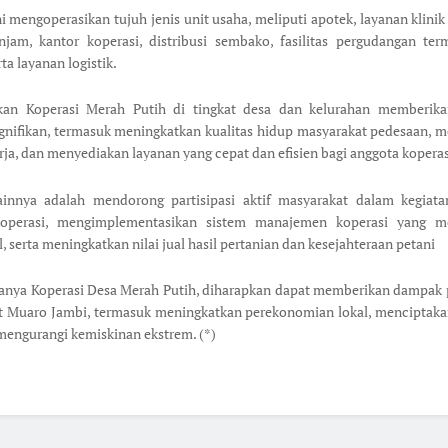
ni mengoperasikan tujuh jenis unit usaha, meliputi apotek, layanan klinik
jam, kantor koperasi, distribusi sembako, fasilitas pergudangan te
rta layanan logistik.
an Koperasi Merah Putih di tingkat desa dan kelurahan memberika
gnifikan, termasuk meningkatkan kualitas hidup masyarakat pedesaan, 
rja, dan menyediakan layanan yang cepat dan efisien bagi anggota koperas
ainnya adalah mendorong partisipasi aktif masyarakat dalam kegiat
koperasi, mengimplementasikan sistem manajemen koperasi yang 
, serta meningkatkan nilai jual hasil pertanian dan kesejahteraan petani
nya Koperasi Desa Merah Putih, diharapkan dapat memberikan dampak p
t Muaro Jambi, termasuk meningkatkan perekonomian lokal, menciptaka
 mengurangi kemiskinan ekstrem. (*)