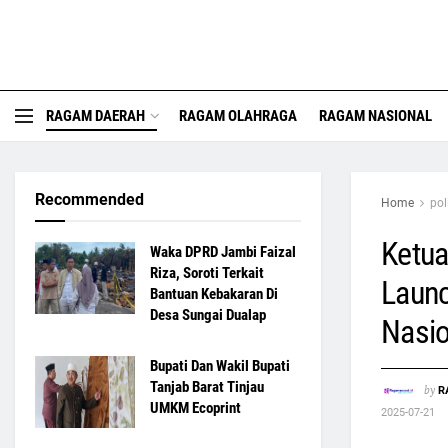
RAGAM DAERAH
RAGAM OLAHRAGA
RAGAM NASIONAL
Recommended
Home
pol
Ketua
Waka DPRD Jambi Faizal
Riza, Soroti Terkait
Launc
Bantuan Kebakaran Di
Desa Sungai Dualap
Nasio
Bupati Dan Wakil Bupati
Tanjab Barat Tinjau
by
R
UMKM Ecoprint
2025-07-21