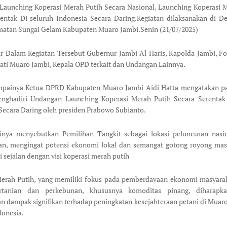
aunching Koperasi Merah Putih Secara Nasional, Launching Koperasi 
entak Di seluruh Indonesia Secara Daring.Kegiatan dilaksanakan di D
matan Sungai Gelam Kabupaten Muaro Jambi.Senin (21/07/2025)
r Dalam Kegiatan Tersebut Gubernur Jambi Al Haris, Kapolda Jambi, 
ati Muaro Jambi, Kepala OPD terkait dan Undangan Lainnya.
painya Ketua DPRD Kabupaten Muaro Jambi Aidi Hatta mengatakan pad
enghadiri Undangan Launching Koperasi Merah Putih Secara Serentak 
Secara Daring oleh presiden Prabowo Subianto.
rinya menyebutkan Pemilihan Tangkit sebagai lokasi peluncuran nasi
san, mengingat potensi ekonomi lokal dan semangat gotong royong mas
ai sejalan dengan visi koperasi merah putih
Merah Putih, yang memiliki fokus pada pemberdayaan ekonomi masyarak
ertanian dan perkebunan, khususnya komoditas pinang, diharap
 dampak signifikan terhadap peningkatan kesejahteraan petani di Muar
donesia.