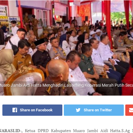
uaro Jambi Aidi Hatta Menghadiri Launching Koperasi Merah Putih Sec
g
Share on Facebook
Share on Twitter
ARASI.ID-,
Ketua DPRD Kabupaten Muaro Jambi Aidi Hatta.S.Ag 