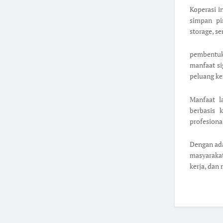
Koperasi i
simpan pin
storage, se
pembentuk
manfaat si
peluang ke
Manfaat l
berbasis 
profesional
Dengan ada
masyaraka
kerja, dan