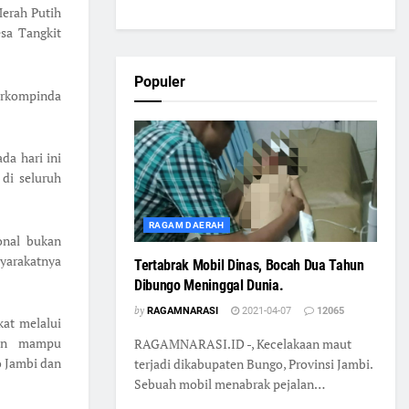
Merah Putih
esa Tangkit
Populer
Forkompinda
a hari ini
di seluruh
RAGAM DAERAH
onal bukan
yarakatnya
Tertabrak Mobil Dinas, Bocah Dua Tahun
Dibungo Meninggal Dunia.
by
RAGAMNARASI
2021-04-07
12065
at melalui
kan mampu
RAGAMNARASI.ID -, Kecelakaan maut
o Jambi dan
terjadi dikabupaten Bungo, Provinsi Jambi.
Sebuah mobil menabrak pejalan…