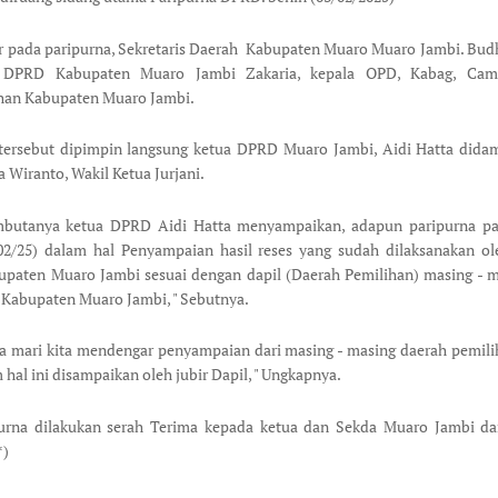
r pada paripurna, Sekretaris Daerah Kabupaten Muaro Muaro Jambi. Bud
s DPRD Kabupaten Muaro Jambi Zakaria, kepala OPD, Kabag, Cam
han Kabupaten Muaro Jambi.
tersebut dipimpin langsung ketua DPRD Muaro Jambi, Aidi Hatta dida
a Wiranto, Wakil Ketua Jurjani.
butanya ketua DPRD Aidi Hatta menyampaikan, adapun paripurna pad
02/25) dalam hal Penyampaian hasil reses yang sudah dilaksanakan o
paten Muaro Jambi sesuai dengan dapil (Daerah Pemilihan) masing - m
i Kabupaten Muaro Jambi, " Sebutnya.
a mari kita mendengar penyampaian dari masing - masing daerah pemili
 hal ini disampaikan oleh jubir Dapil, " Ungkapnya.
purna dilakukan serah Terima kepada ketua dan Sekda Muaro Jambi da
*)