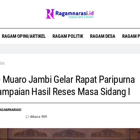
RAGAM OPINI/ARTIKEL
RAGAM POLITIK
RAGAM DESA
RAGAM P
itik
Muaro Jambi Gelar Rapat Paripurna
mpaian Hasil Reses Masa Sidang I
AGAMNARASI
dibaca 909