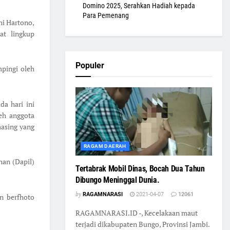
Domino 2025, Serahkan Hadiah kepada
Para Pemenang
hi Hartono,
at lingkup
Populer
mpingi oleh
a hari ini
leh anggota
asing yang
RAGAM DAERAH
han (Dapil)
Tertabrak Mobil Dinas, Bocah Dua Tahun
Dibungo Meninggal Dunia.
by
RAGAMNARASI
2021-04-07
12061
n berfhoto
RAGAMNARASI.ID -, Kecelakaan maut
terjadi dikabupaten Bungo, Provinsi Jambi.