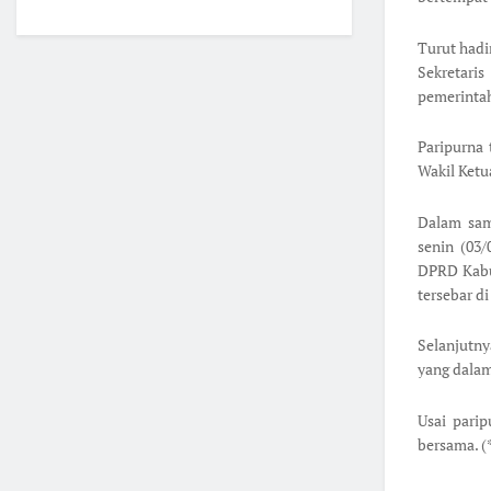
Turut hadi
Sekretari
pemerinta
Paripurna 
Wakil Ketu
Dalam sam
senin (03/
DPRD Kabu
tersebar d
Selanjutny
yang dalam
Usai pari
bersama. (