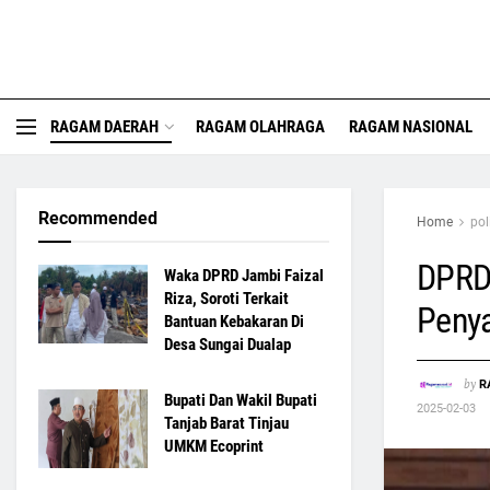
RAGAM DAERAH
RAGAM OLAHRAGA
RAGAM NASIONAL
Recommended
Home
pol
DPRD 
Waka DPRD Jambi Faizal
Riza, Soroti Terkait
Penya
Bantuan Kebakaran Di
Desa Sungai Dualap
by
R
Bupati Dan Wakil Bupati
2025-02-03
Tanjab Barat Tinjau
UMKM Ecoprint