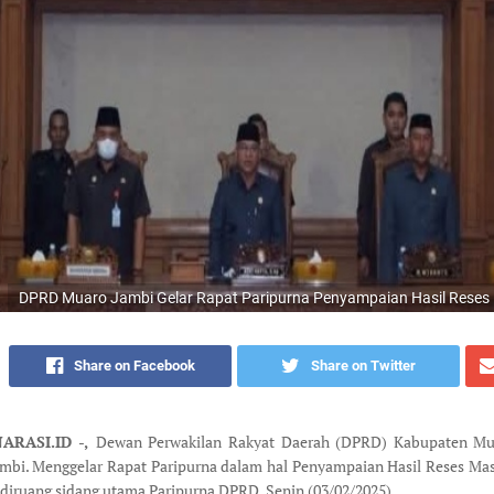
DPRD Muaro Jambi Gelar Rapat Paripurna Penyampaian Hasil Reses 
Share on Facebook
Share on Twitter
ARASI.ID -,
Dewan Perwakilan Rakyat Daerah (DPRD) Kabupaten Mu
ambi. Menggelar Rapat Paripurna dalam hal Penyampaian Hasil Reses Mas
diruang sidang utama Paripurna DPRD. Senin (03/02/2025)