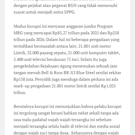
dengan pejabat atau pegawai BGN yang tidak memenuhi
syarat untuk menjadi mitra SPPG.
Modus korupsi ini menyasar anggaran jumbo Program
MBG yang mencapai Rp85,27 triliun pada 2025 dan Rp258
triliun pada 2026. Dalam hal ini beberapa pengadaan yang
terindikasi bermasalah antara lain; 21.801 unit motor
Listrik, 32.000 pasang sepatu, 31.000 unit komputer tablet,
5.400 unit televisi berukuran 75 inci. Selain itu juga
pengeledahan Kejaksaan Agung menemukan sebuah jam
tangan mewah Bell & Ross BR-X3 Blue Steel senilai sekitar
Rp158 juta. Penyidik juga menduga dalam perkara ini ada
mark-up pengadaan 21.801 motor listrik senilai Rp1,035
triliun.
Berutalnya korupsi ini menunjukkan bahwa pelaku korupsi
ini tergolong sangat berani bahkan nekat sekali tanpa ada
rasa malu padahal wajah wajah tersangka ini sebelum
menjadi tersangka selalu hadir di televisi dan media sosial
dengan wajah suci tanpa dosa. Seharusnya dengan wajah