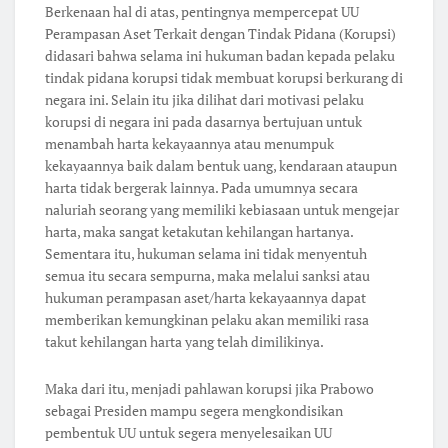
Berkenaan hal di atas, pentingnya mempercepat UU
Perampasan Aset Terkait dengan Tindak Pidana (Korupsi)
didasari bahwa selama ini hukuman badan kepada pelaku
tindak pidana korupsi tidak membuat korupsi berkurang di
negara ini. Selain itu jika dilihat dari motivasi pelaku
korupsi di negara ini pada dasarnya bertujuan untuk
menambah harta kekayaannya atau menumpuk
kekayaannya baik dalam bentuk uang, kendaraan ataupun
harta tidak bergerak lainnya. Pada umumnya secara
naluriah seorang yang memiliki kebiasaan untuk mengejar
harta, maka sangat ketakutan kehilangan hartanya.
Sementara itu, hukuman selama ini tidak menyentuh
semua itu secara sempurna, maka melalui sanksi atau
hukuman perampasan aset/harta kekayaannya dapat
memberikan kemungkinan pelaku akan memiliki rasa
takut kehilangan harta yang telah dimilikinya.
Maka dari itu, menjadi pahlawan korupsi jika Prabowo
sebagai Presiden mampu segera mengkondisikan
pembentuk UU untuk segera menyelesaikan UU