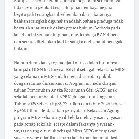
Korupsi. Disebut berani karena di negara ini sebelumnya
tidak semua pejabat teras pimpinan lembaga negara
begitu jadi tersangka diberhentikan dari jabatannya,
bahkan seringkali digunakan adalah bahasa praduga tidak
bersalah alias masih dalam proses hukum. Berbeda pada
kejadian ini semua pimpinan teras lembaga BGN dipecat
dan semua ditetapkan jadi tersangka oleh aparat penegak
hukum.
Namun demikian, yang menjadi miris adalah brutalnya
korupsi di BGN ini, karena BGN ini sebagai pelaksana MBG
yang selama ini MBG sudah menjadi sorotan publik
dengan semua dinamikanya. Program ini hadir dengan
tujuan Pemenuhan Angka Kecukupan Gizi (AKG) anak
sekolah bersumber dari APBN dengan total anggaran
Tahun 2025 sebesar Rp85,27 triliun dan tahun 2026 sebesar
Rp268 triliun. Berdasarkan pernyataan Kejaksaan Agung
program MBG seharusnya dikelola oleh yayasan-yayasan
pada setiap sekolah. Tetapi dalam faktanya, yayasan-
yayasan yang ditunjuk sebagai Mitra SPPG merupakan
yayasan yang dijadikan sarana kejahatan dan terafiliasi