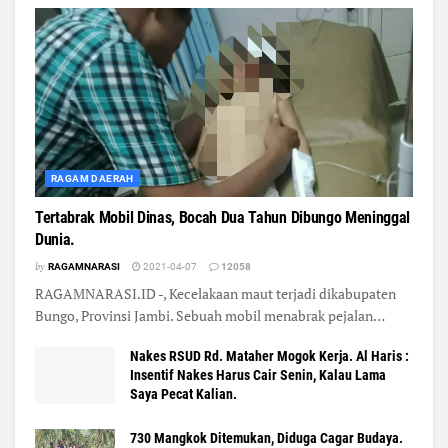
RAGAM DAERAH
Tertabrak Mobil Dinas, Bocah Dua Tahun Dibungo Meninggal
Dunia.
by
RAGAMNARASI
2021-04-07
12058
RAGAMNARASI.ID -, Kecelakaan maut terjadi dikabupaten
Bungo, Provinsi Jambi. Sebuah mobil menabrak pejalan…
Nakes RSUD Rd. Mataher Mogok Kerja. Al Haris :
Insentif Nakes Harus Cair Senin, Kalau Lama
Saya Pecat Kalian.
730 Mangkok Ditemukan, Diduga Cagar Budaya.