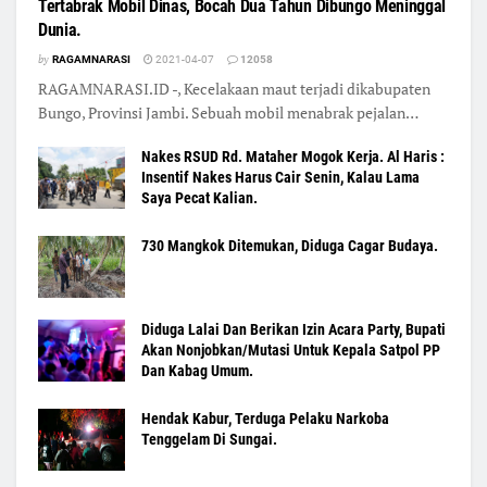
Tertabrak Mobil Dinas, Bocah Dua Tahun Dibungo Meninggal
Dunia.
by
RAGAMNARASI
2021-04-07
12058
RAGAMNARASI.ID -, Kecelakaan maut terjadi dikabupaten
Bungo, Provinsi Jambi. Sebuah mobil menabrak pejalan…
Nakes RSUD Rd. Mataher Mogok Kerja. Al Haris :
Insentif Nakes Harus Cair Senin, Kalau Lama
Saya Pecat Kalian.
730 Mangkok Ditemukan, Diduga Cagar Budaya.
Diduga Lalai Dan Berikan Izin Acara Party, Bupati
Akan Nonjobkan/Mutasi Untuk Kepala Satpol PP
Dan Kabag Umum.
Hendak Kabur, Terduga Pelaku Narkoba
Tenggelam Di Sungai.