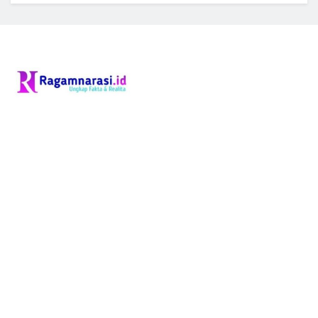
Jln. Muktar BTN Permata Hijau IV. Blok.A RT.21 Kel. Patunas Kec.
Tungkal Ilir Kab. Tanjung Jabung Barat Provinsi Jambi.
Telphone : 081366715006
Selengkapnya
Info Ragam Narasi
Tentang Kami
Redaksi
Kode Etik
Pedoman Media Siber