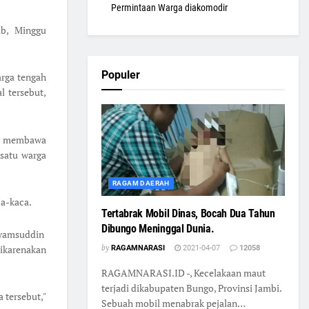
Permintaan Warga diakomodir
ib, Minggu
Populer
arga tengah
l tersebut,
uar membawa
 satu warga
RAGAM DAERAH
ca-kaca.
Tertabrak Mobil Dinas, Bocah Dua Tahun
Dibungo Meninggal Dunia.
yamsuddin
ikarenakan
by
RAGAMNARASI
2021-04-07
12058
RAGAMNARASI.ID -, Kecelakaan maut
terjadi dikabupaten Bungo, Provinsi Jambi.
 tersebut,"
Sebuah mobil menabrak pejalan…