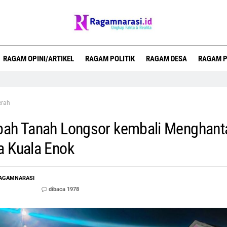
RAGAM OPINI/ARTIKEL
RAGAM POLITIK
RAGAM DESA
RAGAM P
erah
bah Tanah Longsor kembali Menghan
 Kuala Enok
AGAMNARASI
dibaca 1978