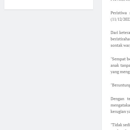
Peristiwa
(11/12/202
Dari keter
beristirah
sontak war
"Sempat be
anak tanpa
yang meng
"Beruntung
Dengan t
mengataka
kerugian y
"Tidak sed