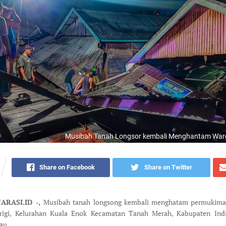
Musibah Tanah Longsor kembali Menghantam War
Share on Facebook
Share on Twitter
ARASI.ID -,
Musibah tanah longsong kembali menghatam permukima
rigi, Kelurahan Kuala Enok Kecamatan Tanah Merah, Kabupaten Indrag
au.