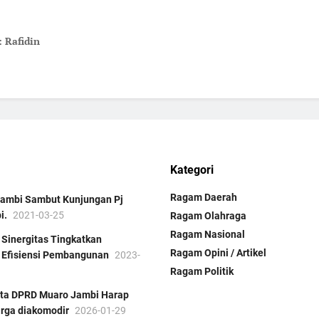
: Rafidin
Kategori
Ragam Daerah
Jambi Sambut Kunjungan Pj
i.
2021-03-25
Ragam Olahraga
Ragam Nasional
: Sinergitas Tingkatkan
Ragam Opini / Artikel
n Efisiensi Pembangunan
2023-
Ragam Politik
ta DPRD Muaro Jambi Harap
rga diakomodir
2026-01-29