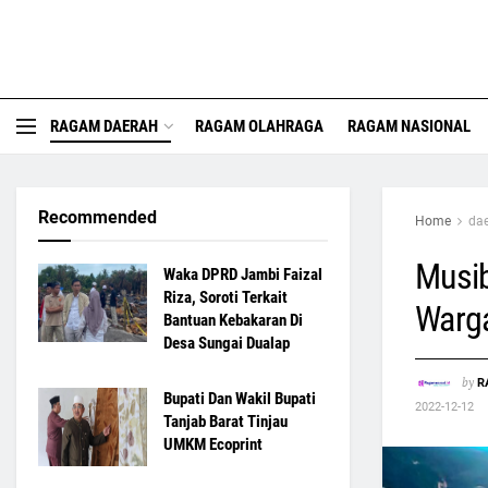
RAGAM DAERAH
RAGAM OLAHRAGA
RAGAM NASIONAL
Recommended
Home
da
Musi
Waka DPRD Jambi Faizal
Riza, Soroti Terkait
Warga
Bantuan Kebakaran Di
Desa Sungai Dualap
by
R
Bupati Dan Wakil Bupati
2022-12-12
Tanjab Barat Tinjau
UMKM Ecoprint