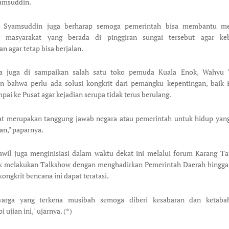
amsuddin.
u, Syamsuddin juga berharap semoga pemerintah bisa membantu mem
i masyarakat yang berada di pinggiran sungai tersebut agar keb
n agar tetap bisa berjalan.
a juga di sampaikan salah satu toko pemuda Kuala Enok, Wahyu 
n bahwa perlu ada solusi kongkrit dari pemangku kepentingan, baik 
pai ke Pusat agar kejadian serupa tidak terus berulang.
at merupakan tanggung jawab negara atau pemerintah untuk hidup yang
n," paparnya.
wil juga menginisiasi dalam waktu dekat ini melalui forum Karang Ta
k melakukan Talkshow dengan menghadirkan Pemerintah Daerah hingga 
kongkrit bencana ini dapat teratasi.
warga yang terkena musibah semoga diberi kesabaran dan ketaba
ujian ini," ujarnya. (*)