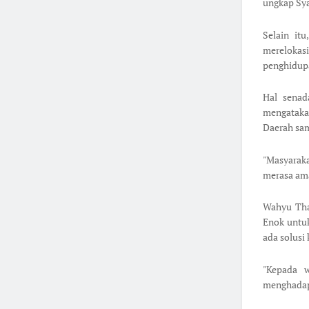
ungkap Sy
Selain it
merelokas
penghidupa
Hal senad
mengataka
Daerah sam
"Masyarak
merasa ama
Wahyu Tha
Enok untu
ada solusi 
"Kepada 
menghadapi 