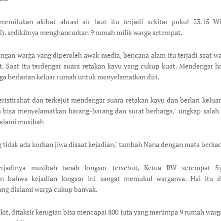
 memilukan akibat abrasi air laut itu terjadi sekitar pukul 23.15 W
2). sedikitnya menghancurkan 9 rumah milik warga setempat.
angan warga yang diperoleh awak media, bencana alam itu terjadi saat w
at. Saat itu terdengar suara retakan kayu yang cukup kuat. Mendengar ha
ga berlarian keluar rumah untuk menyelamatkan diri.
ristirahat dan terkejut mendengar suara retakan kayu dan berlari kel
 bisa menyelamatkan barang-barang dan surat berharga," ungkap salah
alami musibah
 tidak ada korban jiwa disaat kejadian," tambah Nana dengan mata berka
erjadinya musibah tanah longsor tersebut, Ketua RW setempat S
n bahwa kejadian longsor ini sangat memukul warganya. Hal itu d
ang dialami warga cukup banyak.
ikit, ditaksir kerugian bisa mencapai 800 juta yang menimpa 9 rumah warga