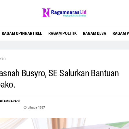
RAGAM OPINI/ARTIKEL
RAGAM POLITIK
RAGAM DESA
RAGAM P
erah
asnah Busyro, SE Salurkan Bantuan
ako.
AGAMNARASI
dibaca 1387