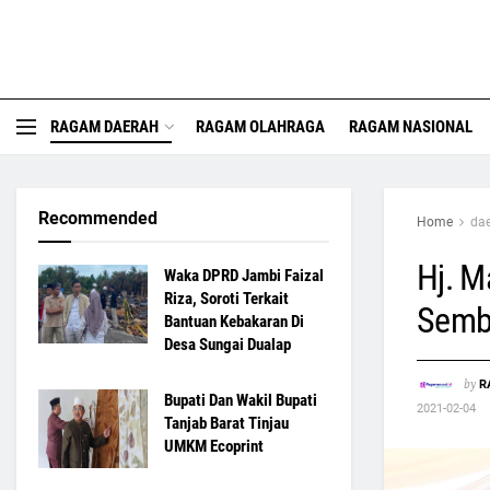
RAGAM DAERAH
RAGAM OLAHRAGA
RAGAM NASIONAL
Recommended
Home
da
Hj. M
Waka DPRD Jambi Faizal
Riza, Soroti Terkait
Semb
Bantuan Kebakaran Di
Desa Sungai Dualap
by
R
Bupati Dan Wakil Bupati
2021-02-04
Tanjab Barat Tinjau
UMKM Ecoprint