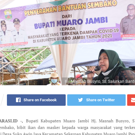
Hj. Masnah Busyro, SE Salurkan Ban
Share on Facebook
Share on Twitter
RASI.ID -,
Bupati Kabupaten Muaro Jambi Hj. Masnah Busyro, S
embako, bibit ikan dan masker kepada warga masyarakat yang terk
i Desa Suko Awin Jaya Kecamatan Sekernan Kabupaten Muaro Jambi Pro