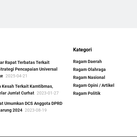
Kategori
Ragam Daerah
ar Rapat Terbatas Terkait
trategi Pencapaian Universal
Ragam Olahraga
ge
2025-04-21
Ragam Nasional
Ragam Opini / Artikel
 Kesah Terkait Kamtibmas,
lar Jum'at Curhat
2023-01-27
Ragam Politik
rat Umumkan DCS Anggota DPRD
tarung 2024
2023-08-19