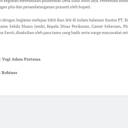
n kegiatan meresmikan puskesmas Desa Suko Awin Jaya. Peresmian dita
gan pita dan penandatanganan prasasti oleh bupati.
n dengan kegiatan melepas bibit ikan lele di kolam halaman Kantor PT. 
rsama Sekda Muaro Jambi, Kepala Dinas Perikanan, Camat Sekernan, Pi
a Sawit, disaksikan oleh para tamu yang hadir serta warga masyarakat se
 : Yogi Adam Pratama
: Robinas