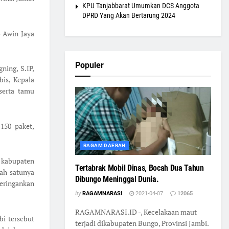
KPU Tanjabbarat Umumkan DCS Anggota
DPRD Yang Akan Bertarung 2024
 Awin Jaya
Populer
ning, S.IP,
is, Kepala
serta tamu
150 paket,
RAGAM DAERAH
 kabupaten
Tertabrak Mobil Dinas, Bocah Dua Tahun
ah satunya
Dibungo Meninggal Dunia.
eringankan
by
RAGAMNARASI
2021-04-07
12065
RAGAMNARASI.ID -, Kecelakaan maut
bi tersebut
terjadi dikabupaten Bungo, Provinsi Jambi.