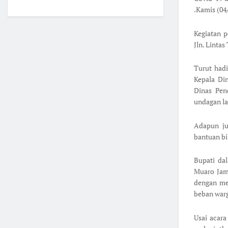
.Kamis (04
Kegiatan 
Jln. Lintas
Turut hadi
Kepala Di
Dinas Pen
undagan la
Adapun ju
bantuan bib
Bupati da
Muaro Jam
dengan me
beban warg
Usai acara