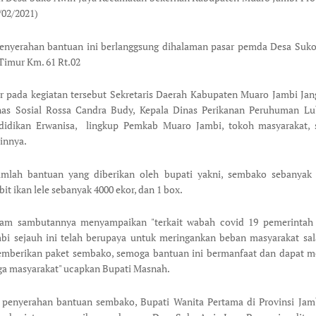
/02/2021)
penyerahan bantuan ini berlanggsung dihalaman pasar pemda Desa Suko
 Timur Km. 61 Rt.02
r pada kegiatan tersebut Sekretaris Daerah Kabupaten Muaro Jambi Jang
nas Sosial Rossa Candra Budy, Kepala Dinas Perikanan Peruhuman Lub
didikan Erwanisa, lingkup Pemkab Muaro Jambi, tokoh masyarakat, 
innya.
mlah bantuan yang diberikan oleh bupati yakni, sembako sebanyak 
it ikan lele sebanyak 4000 ekor, dan 1 box.
lam sambutannya menyampaikan "terkait wabah covid 19 pemerintah
bi sejauh ini telah berupaya untuk meringankan beban masyarakat sal
mberikan paket sembako, semoga bantuan ini bermanfaat dan dapat m
a masyarakat" ucapkan Bupati Masnah.
 penyerahan bantuan sembako, Bupati Wanita Pertama di Provinsi Jam