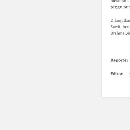
melanjutka
pengguntin
Dilanjutka
Sawit, be
Brahma Bin
Reporter
Editor. 