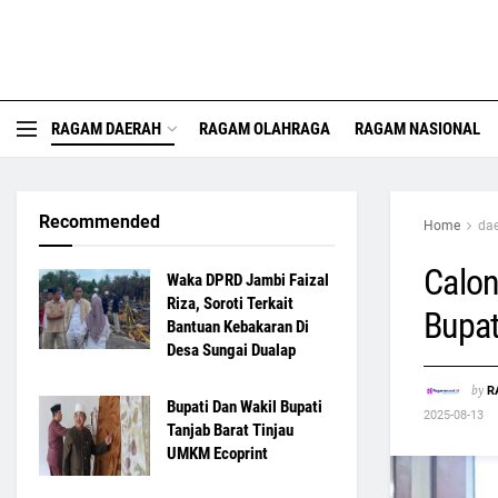
RAGAM DAERAH
RAGAM OLAHRAGA
RAGAM NASIONAL
Recommended
Home
da
Calon
Waka DPRD Jambi Faizal
Riza, Soroti Terkait
Bupat
Bantuan Kebakaran Di
Desa Sungai Dualap
by
R
Bupati Dan Wakil Bupati
2025-08-13
Tanjab Barat Tinjau
UMKM Ecoprint