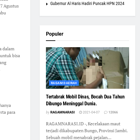
Gubernur Al Haris Hadiri Puncak HPN 2024
17 Agustus
abu
Populer
a dalam
 untuk bisa
jang
s
RAGAM DAERAH
Tertabrak Mobil Dinas, Bocah Dua Tahun
Dibungo Meninggal Dunia.
 hanya
erta para
by
RAGAMNARASI
2021-04-07
12066
RAGAMNARASI.ID -, Kecelakaan maut
terjadi dikabupaten Bungo, Provinsi Jambi.
Sebuah mobil menabrak pejalan…