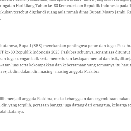
ringatan Hari Ulang Tahun ke-80 Kemerdekaan Republik Indonesia pada 
ukuhan tersebut digelar di ruang aula rumah dinas Bupati Muaro Jambi, R
.
utannya, Bupati (BBS) menekankan pentingnya peran dan tugas Paskibr
T ke-80 Republik Indonesia 2025. Paskibra sebutnya, senantiasa dituntut
an tugas dengan baik serta memerlukan kesiapan mental dan fisik, ditun
wasan luas serta kekompakkan dan kebersamaan yang semuanya itu haru
 sejak dini dalam diri masing - masing anggota Paskibra.
pilih menjadi anggota Paskibra, maka kebanggaan dan kegembiraan bukan
 diri yang terpilih, perasaan bangga juga datang dari orang tua, keluarga s
kolah,katanya.