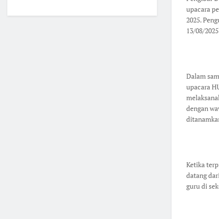
upacara pe
2025. Peng
13/08/2025
Dalam samb
upacara HU
melaksanak
dengan wa
ditanamkan
Ketika ter
datang dari
guru di se