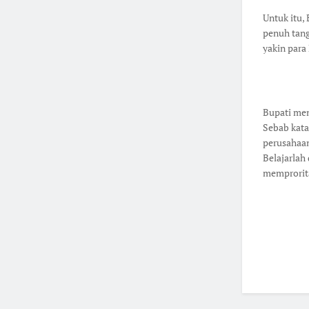
Untuk itu,
penuh tang
yakin para
Bupati men
Sebab kata
perusahaan
Belajarlah
memprorita