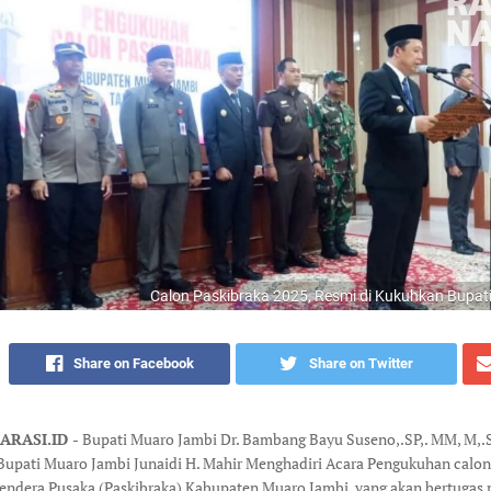
Calon Paskibraka 2025, Resmi di Kukuhkan Bupat
Share on Facebook
Share on Twitter
RASI.ID -
Bupati Muaro Jambi Dr. Bambang Bayu Suseno,.SP,. MM, M,.S
Bupati Muaro Jambi Junaidi H. Mahir Menghadiri Acara Pengukuhan calo
endera Pusaka (Paskibraka) Kabupaten Muaro Jambi, yang akan bertugas 