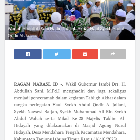
Wagub Abdullah Sani Hadiri Tabligh Akbar Haul Syekh Abdul
Qodir Al-Jailani
RAGAM NARASI. ID -,
Wakil Gubernur Jambi Drs. H.
Abdullah Sani, M.Pd.I menghadiri dan juga sekaligus
menjadi penceramah dalam kegiatan Tabligh Akbar dalam
rangka peringatan Haul Syekh Abdul Qodir Al-Jailani,
Syekh Nawawi Barjan, Syekh Muhammad Ali Bin Syekh
Abdul Wahab serta Milad Ke-28 Majelis Taklim Al-
Hidayah yang dilaksanakan di Masjid Agung Nurul
Hidayah, Desa Mendahara Tengah, Kecamatan Mendahara,
Kabupaten Tanjung Jabung Timur, Kamis (16/10/2025).