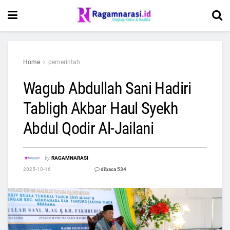
Home
pemerintah
Wagub Abdullah Sani Hadiri
Tabligh Akbar Haul Syekh
Abdul Qodir Al-Jailani
by
RAGAMNARASI
2025-10-16
dibaca 534